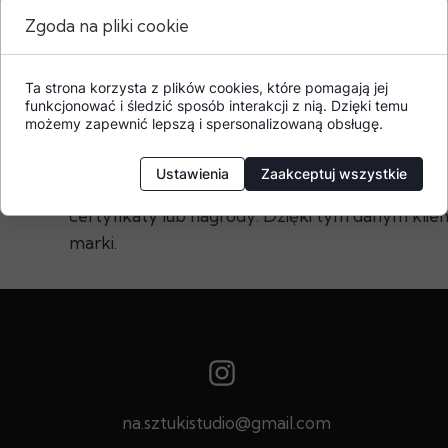
Zgoda na pliki cookie
Ta strona korzysta z plików cookies, które pomagają jej
funkcjonować i śledzić sposób interakcji z nią. Dzięki temu
Dodatkowe informacje o produkcie
możemy zapewnić lepszą i spersonalizowaną obsługę.
W tej sekcji warto umieścić istotne informacje, 
Ustawienia
Zaakceptuj wszystkie
gwarancji, zalecenia dotyczące montażu/montaż
certyfikaty lub nagrody. Dzięki tym danym klien
marki.
na.sztukistudio@gmail.com