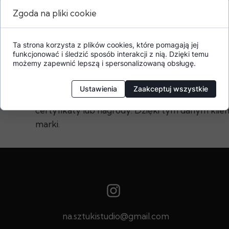
Zgoda na pliki cookie
Ta strona korzysta z plików cookies, które pomagają jej
funkcjonować i śledzić sposób interakcji z nią. Dzięki temu
Dodatkowe informacje o produkcie
możemy zapewnić lepszą i spersonalizowaną obsługę.
W tej sekcji warto umieścić istotne informacje, 
Ustawienia
Zaakceptuj wszystkie
gwarancji, zalecenia dotyczące montażu/montaż
certyfikaty lub nagrody. Dzięki tym danym klien
marki.
na.sztukistudio@gmail.com