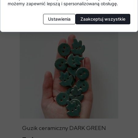
Pokrewne produkty
możemy zapewnić lepszą i spersonalizowaną obsługę.
Ustawienia
Zaakceptuj wszystkie
Guzik ceramiczny DARK GREEN