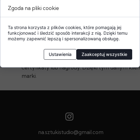
Zgoda na pliki cookie
Ta strona korzysta z plików cookies, które pomagają jej
funkcjonować i śledzić sposób interakcji z nią. Dzięki temu
Dodatkowe informacje o produkcie
możemy zapewnić lepszą i spersonalizowaną obsługę.
W tej sekcji warto umieścić istotne informacje, 
Ustawienia
Zaakceptuj wszystkie
gwarancji, zalecenia dotyczące montażu/montaż
certyfikaty lub nagrody. Dzięki tym danym klien
marki.
na.sztukistudio@gmail.com