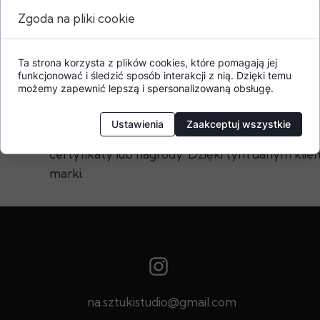
Zgoda na pliki cookie
Ta strona korzysta z plików cookies, które pomagają jej
funkcjonować i śledzić sposób interakcji z nią. Dzięki temu
Dodatkowe informacje o produkcie
możemy zapewnić lepszą i spersonalizowaną obsługę.
W tej sekcji warto umieścić istotne informacje, 
Ustawienia
Zaakceptuj wszystkie
gwarancji, zalecenia dotyczące montażu/montaż
certyfikaty lub nagrody. Dzięki tym danym klien
marki.
na.sztukistudio@gmail.com